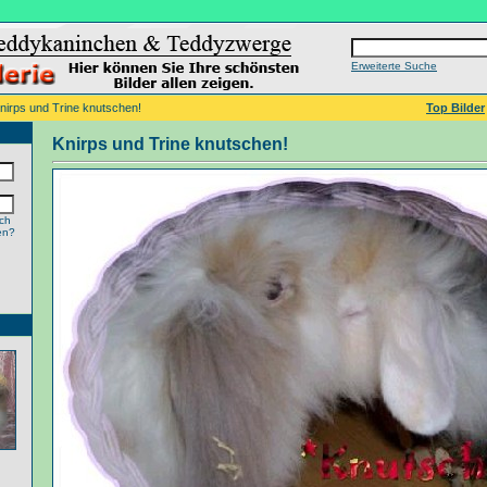
Erweiterte Suche
nirps und Trine knutschen!
Top Bilder
Knirps und Trine knutschen!
ch
en?