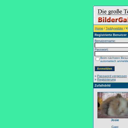
Home
/
Teddywidder
/ K
Registrierte Benutzer
Benutzername:
Passwort:
Beim nächsten Besu
automatisch anmeld
»
Password vergessen
»
Registrierung
Zufallsbild
Josie
Gast