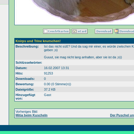
Knirps und Trine knutschen!
Beschreibung:
Ist das nicht süß? Und da sag mir einer, es würde zwischen K
geben ;o)
Guuut, sie mag nicht lang anhalten, aber sie ist da ;o))
Schlüsselwörter:
Datum:
16.02.2007 13:31
Hits:
91253
Downloads:
0
Bewertung:
0.00 (0 Stimme(n))
Dateigröße:
37.2 KB
Hinzugefügt
Gast
von:
Vorheriges Bild:
Mitja beim Kuscheln
Der Puschel u