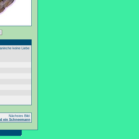
aninche keine Liebe
Nächstes Bild:
nd ein Schneemann