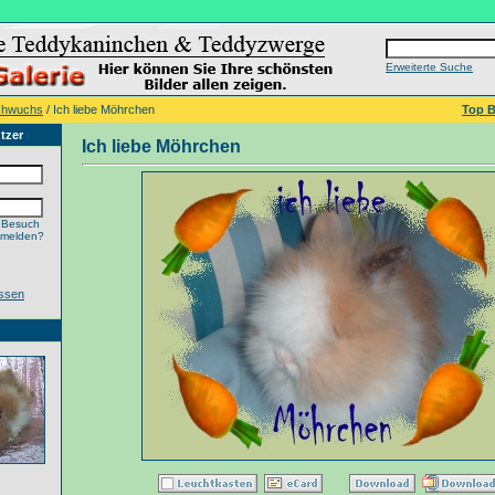
Erweiterte Suche
chwuchs
/ Ich liebe Möhrchen
Top B
tzer
Ich liebe Möhrchen
 Besuch
nmelden?
ssen