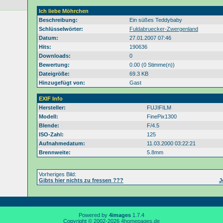
Ich liebe Möhrchen
Beschreibung:
Ein süßes Teddybaby
Schlüsselwörter:
Fuldabruecker-Zwergenland
Datum:
27.01.2007 07:46
Hits:
190636
Downloads:
0
Bewertung:
0.00 (0 Stimme(n))
Dateigröße:
69.3 KB
Hinzugefügt von:
Gast
EXIF Info
Hersteller:
FUJIFILM
Modell:
FinePix1300
Blende:
F/4.5
ISO-Zahl:
125
Aufnahmedatum:
11.03.2000 03:22:21
Brennweite:
5.8mm
Vorheriges Bild:
Gibts hier nichts zu fressen ???
J
Powered by
4images
1.7.4
Copyright © 2002-2026
4homepages.de