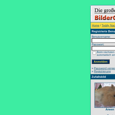
Home
/
Teddy Na
Registrierte Benu
Benutzername:
Passwort:
Beim nächsten
automatisch a
»
Password verge
»
Registrierung
Zufallsbild
Arwen