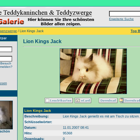
Erweiterte Suche
öwenzwerge
/ Lion Kings Jack
Top B
tzer
Lion Kings Jack
 Besuch
nmelden?
ssen
Lion Kings Jack
Beschreibung:
Lion Kings Jack genießt es mit am Tisch zu sitzen.
Schlüsselwörter:
Datum:
11.01.2007 08:41
 schön
Hits:
95368
Downloads:
0