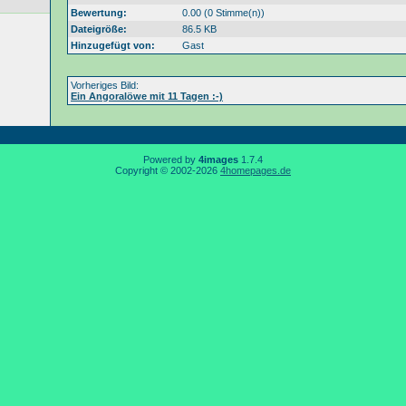
Bewertung:
0.00 (0 Stimme(n))
Dateigröße:
86.5 KB
Hinzugefügt von:
Gast
Vorheriges Bild:
Ein Angoralöwe mit 11 Tagen :-)
Powered by
4images
1.7.4
Copyright © 2002-2026
4homepages.de