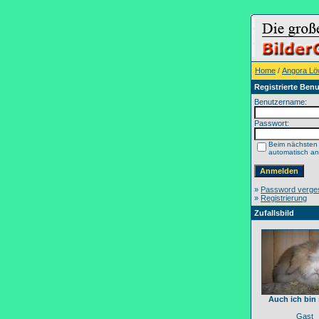
Home
/
Angora L
Registrierte Benu
Benutzername:
Passwort:
Beim nächsten
automatisch a
»
Password verge
»
Registrierung
Zufallsbild
Auch ich bin
Gast