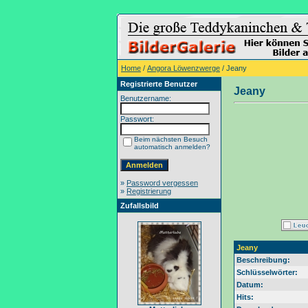
Home
/
Angora Löwenzwerge
/ Jeany
Registrierte Benutzer
Jeany
Benutzername:
Passwort:
Beim nächsten Besuch
automatisch anmelden?
»
Password vergessen
»
Registrierung
Zufallsbild
Jeany
Beschreibung:
Schlüsselwörter:
Datum:
Hits: