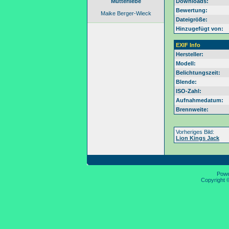
Mutterliebe
Downloads:
Bewertung:
Maike Berger-Wieck
Dateigröße:
Hinzugefügt von:
EXIF Info
Hersteller:
Modell:
Belichtungszeit:
Blende:
ISO-Zahl:
Aufnahmedatum:
Brennweite:
Vorheriges Bild:
Lion Kings Jack
Pow
Copyright