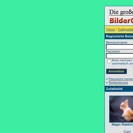
Home
/
Teddywidd
Registrierte Benu
Benutzername:
Passwort:
Beim nächsten
automatisch a
»
Password verge
»
Registrierung
Zufallsbild
Magic Rabbit
Gast