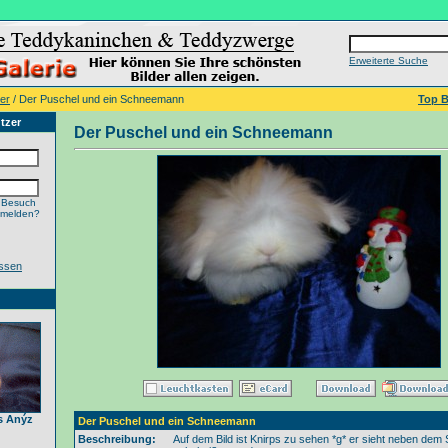
Erweiterte Suche
er
/ Der Puschel und ein Schneemann
Top B
tzer
Der Puschel und ein Schneemann
 Besuch
nmelden?
ssen
s Anýz
Der Puschel und ein Schneemann
Beschreibung:
Auf dem Bild ist Knirps zu sehen *g* er sieht neben de