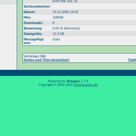
echt heiß aus ;o)
Schlüsselwörter:
Datum:
23.12.2006 14:03
Hits:
108596
Downloads:
0
Bewertung:
0.00 (0 Stimme(n))
Dateigröße:
12.3 KB
Hinzugefügt
Gast
von:
Vorheriges Bild:
Knirps und Trine knutschen!
Tedd
Powered by
4images
1.7.4
Copyright © 2002-2026
4homepages.de