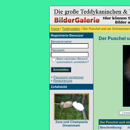
Home
/
Teddywidder
/ Der Puschel und ein Schneeman
Registrierte Benutzer
Der Puschel 
Benutzername:
Passwort:
Beim nächsten Besuch
automatisch anmelden?
»
Password vergessen
»
Registrierung
Zufallsbild
Zora und Champania
Der Puschel und e
Dreamteam
Beschreibung:
A