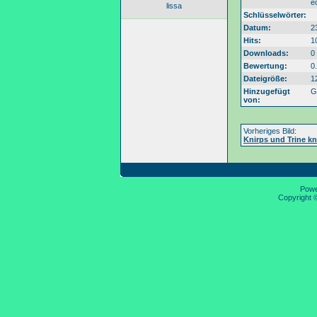
e
lissa
Schlüsselwörter:
Datum:
2
Hits:
1
Downloads:
0
Bewertung:
0
Dateigröße:
1
Hinzugefügt
G
von:
Vorheriges Bild:
Knirps und Trine k
Pow
Copyright