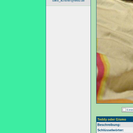
silke_lichtner@web.de
Teddy oder Gismo
Beschreibung:
Schlüsselwörter: