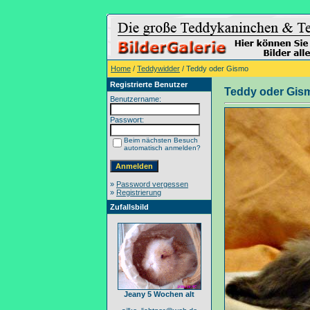
Home
/
Teddywidder
/ Teddy oder Gismo
Registrierte Benutzer
Teddy oder Gis
Benutzername:
Passwort:
Beim nächsten Besuch
automatisch anmelden?
»
Password vergessen
»
Registrierung
Zufallsbild
Jeany 5 Wochen alt