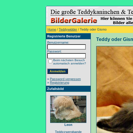
Home
/
Teddywidder
/ Teddy oder Gismo
Registrierte Benutzer
Teddy oder Gis
Benutzername:
Passwort:
Beim nächsten Besuch
automatisch anmelden?
»
Password vergessen
»
Registrierung
Zufallsbild
Leon
Teddyzwergbande