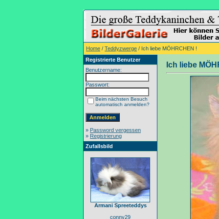
Home
/
Teddyzwerge
/ Ich liebe MÖHRCHEN !
Registrierte Benutzer
Ich liebe MÖ
Benutzername:
Passwort:
Beim nächsten Besuch
automatisch anmelden?
»
Password vergessen
»
Registrierung
Zufallsbild
Armani Spreeteddys
conny29