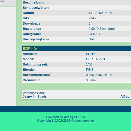
ess
Beschreibung:
Schlüsselwörter:
Datum:
13.12.2006 21:49
Hits:
79455
Downloads:
0
Bewertung:
0.00 (0 Stimme(n))
Dateigröße:
24.6 KB
Hinzugefügt von:
Gast
EXIF Info
Hersteller:
SONY
Modell:
DCR-TRV22E
Belichtungszeit:
1/60
Blende:
F/5.6
Aufnahmedatum:
09.06.2006 21:10:01
Brennweite:
3.6mm
Vorheriges Bild:
Jeany im Stroh
Alf v
Powered by
4images
1.7.4
Copyright © 2002-2026
4homepages.de