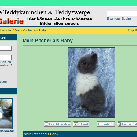
Erweiterte Suche
chwuchs
/ Mein Pitcher als Baby
Top B
tzer
Mein Pitcher als Baby
 Besuch
nmelden?
ssen
sanbeter
Mein Pitcher als Baby