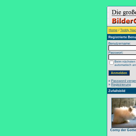
Home
/
Teddy Na
Registrierte Benu
Benutzername:
Passwort:
Beim nächsten
automatisch a
»
Password verge
»
Registrierung
Zufallsbild
Corny der Gotte