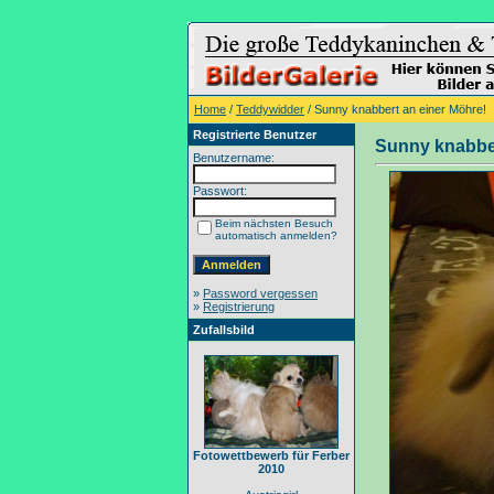
Home
/
Teddywidder
/ Sunny knabbert an einer Möhre!
Registrierte Benutzer
Sunny knabber
Benutzername:
Passwort:
Beim nächsten Besuch
automatisch anmelden?
»
Password vergessen
»
Registrierung
Zufallsbild
Fotowettbewerb für Ferber
2010