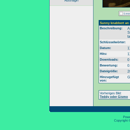
Austriagirl
Sunny knabbert an 
Beschreibung:
A
S
t
Schlüsselwörter:
Datum:
1
Hits:
1
Downloads:
0
Bewertung:
0
Dateigröße:
2
Hinzugefügt
G
von:
Vorheriges Bild:
Teddy oder Gismo
Pow
Copyright