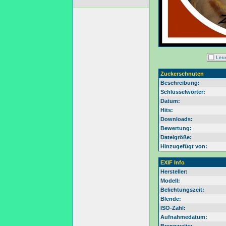
Zuckerschnuten
Beschreibung:
Schlüsselwörter:
Datum:
Hits:
Downloads:
Bewertung:
Dateigröße:
Hinzugefügt von:
EXIF Info
Hersteller:
Modell:
Belichtungszeit:
Blende:
ISO-Zahl:
Aufnahmedatum: