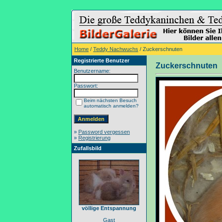
Home
/
Teddy Nachwuchs
/ Zuckerschnuten
Registrierte Benutzer
Zuckerschnuten
Benutzername:
Passwort:
Beim nächsten Besuch
automatisch anmelden?
»
Password vergessen
»
Registrierung
Zufallsbild
völlige Entspannung
Gast