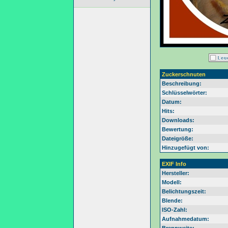
Zuckerschnuten
Beschreibung:
Schlüsselwörter:
Datum:
Hits:
Downloads:
Bewertung:
Dateigröße:
Hinzugefügt von:
EXIF Info
Hersteller:
Modell:
Belichtungszeit:
Blende:
ISO-Zahl:
Aufnahmedatum: