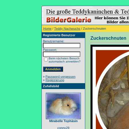
Home
/
Teddy Nachwuchs
/ Zuckerschnuten
Registrierte Benutzer
Zuckerschnuten
Benutzername:
Passwort:
Beim nächsten Besuch
automatisch anmelden?
»
Password vergessen
»
Registrierung
Zufallsbild
Mirabelle Tophäsin
conny29