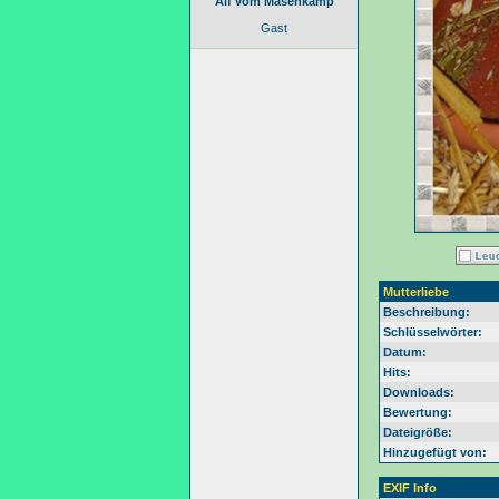
Alf vom Masenkamp
Gast
Mutterliebe
Beschreibung:
Schlüsselwörter:
Datum:
Hits:
Downloads:
Bewertung:
Dateigröße:
Hinzugefügt von:
EXIF Info