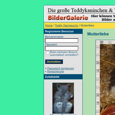
Home
/
Teddy Nachwuchs
/ Mutterliebe
Registrierte Benutzer
Mutterliebe
Benutzername:
Passwort:
Beim nächsten Besuch
automatisch anmelden?
»
Password vergessen
»
Registrierung
Zufallsbild