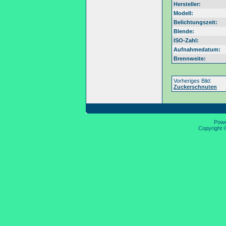
Hersteller:
Modell:
Belichtungszeit:
Blende:
ISO-Zahl:
Aufnahmedatum:
Brennweite:
Vorheriges Bild:
Zuckerschnuten
Pow
Copyright