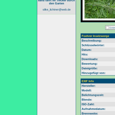
Ilana fährt im Trecker durch
den Garten
silke_lichtner@web.de
Foehrer Inselzwerge
Beschreibung:
Schlüsselwörter:
Datum:
Hits:
Downloads:
Bewertung:
Dateigröße:
Hinzugefügt von:
EXIF Info
Hersteller:
Modell:
Belichtungszeit:
Blende:
ISO-Zahl:
Aufnahmedatum:
Brennweite: