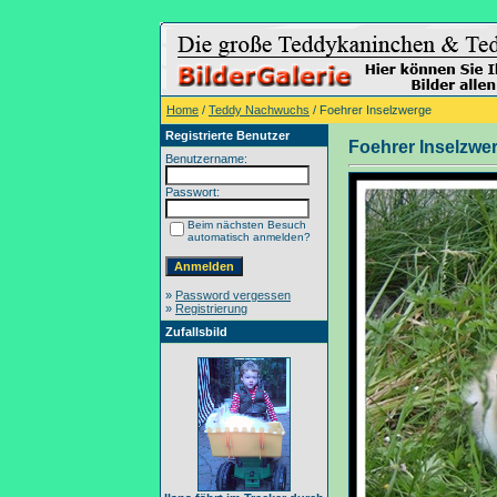
Home
/
Teddy Nachwuchs
/ Foehrer Inselzwerge
Registrierte Benutzer
Foehrer Inselzwe
Benutzername:
Passwort:
Beim nächsten Besuch
automatisch anmelden?
»
Password vergessen
»
Registrierung
Zufallsbild