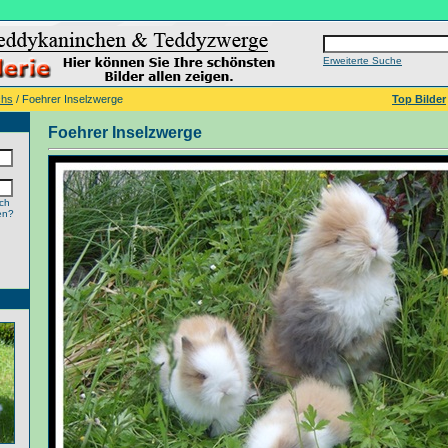
Erweiterte Suche
chs
/ Foehrer Inselzwerge
Top Bilder
Foehrer Inselzwerge
ch
en?