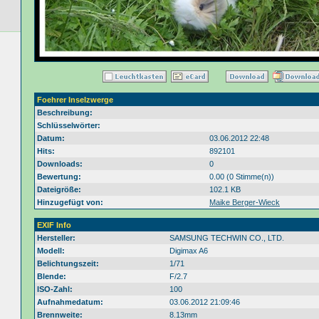
Foehrer Inselzwerge
Beschreibung:
Schlüsselwörter:
Datum:
03.06.2012 22:48
Hits:
892101
Downloads:
0
Bewertung:
0.00 (0 Stimme(n))
Dateigröße:
102.1 KB
Hinzugefügt von:
Maike Berger-Wieck
EXIF Info
Hersteller:
SAMSUNG TECHWIN CO., LTD.
Modell:
Digimax A6
Belichtungszeit:
1/71
Blende:
F/2.7
ISO-Zahl:
100
Aufnahmedatum:
03.06.2012 21:09:46
Brennweite:
8.13mm