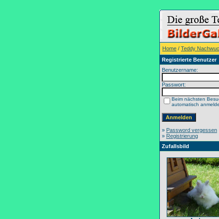
Home
/
Teddy Nachwu
Registrierte Benutzer
Benutzername:
Passwort:
Beim nächsten Besu
automatisch anmeld
»
Password vergessen
»
Registrierung
Zufallsbild