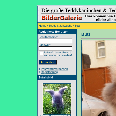
Home
/
Teddy Nachwuchs
/ Butz
Registrierte Benutzer
Butz
Benutzername:
Passwort:
Beim nächsten Besuch
automatisch anmelden?
»
Password vergessen
»
Registrierung
Zufallsbild