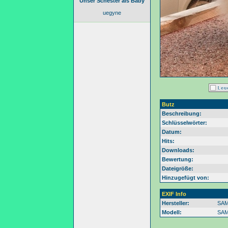
Unser Schester als Baby
uegyne
Butz
Beschreibung:
Schlüsselwörter:
Datum:
Hits:
Downloads:
Bewertung:
Dateigröße:
Hinzugefügt von:
EXIF Info
Hersteller:
SA
Modell:
SAM