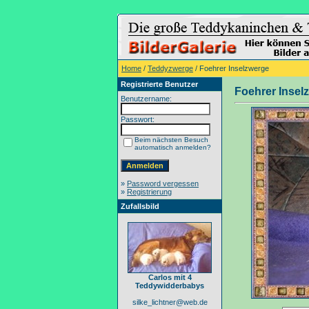
Home
/
Teddyzwerge
/ Foehrer Inselzwerge
Registrierte Benutzer
Foehrer Insel
Benutzername:
Passwort:
Beim nächsten Besuch
automatisch anmelden?
»
Password vergessen
»
Registrierung
Zufallsbild
Carlos mit 4
Teddywidderbabys
silke_lichtner@web.de