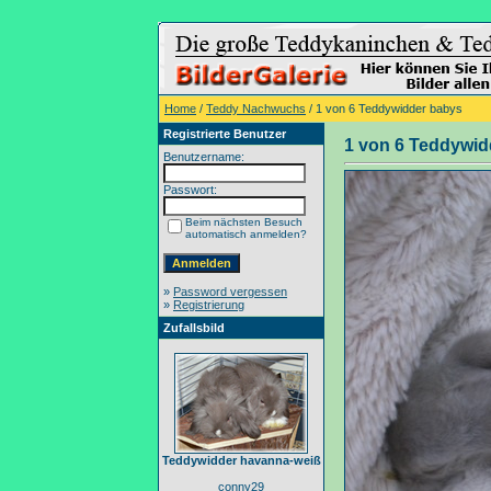
Home
/
Teddy Nachwuchs
/ 1 von 6 Teddywidder babys
Registrierte Benutzer
1 von 6 Teddywid
Benutzername:
Passwort:
Beim nächsten Besuch
automatisch anmelden?
»
Password vergessen
»
Registrierung
Zufallsbild
Teddywidder havanna-weiß
conny29