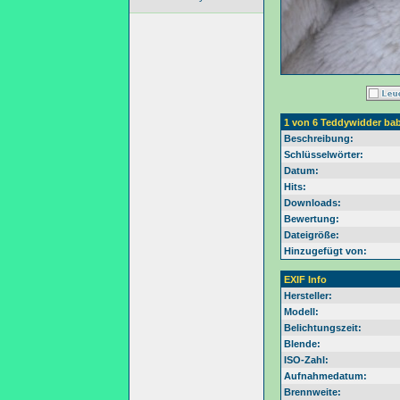
1 von 6 Teddywidder ba
Beschreibung:
Schlüsselwörter:
Datum:
Hits:
Downloads:
Bewertung:
Dateigröße:
Hinzugefügt von:
EXIF Info
Hersteller:
Modell:
Belichtungszeit:
Blende:
ISO-Zahl:
Aufnahmedatum:
Brennweite: