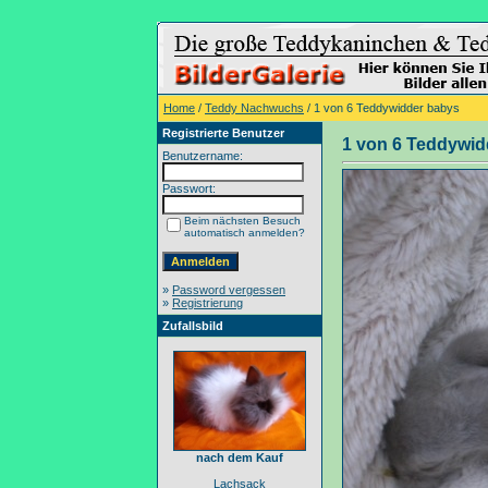
Home
/
Teddy Nachwuchs
/ 1 von 6 Teddywidder babys
Registrierte Benutzer
1 von 6 Teddywid
Benutzername:
Passwort:
Beim nächsten Besuch
automatisch anmelden?
»
Password vergessen
»
Registrierung
Zufallsbild
nach dem Kauf
Lachsack