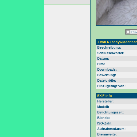
1 von 6 Teddywidder ba
Beschreibung:
Schlüsselwörter:
Datum:
Hits:
Downloads:
Bewertung:
Dateigröße:
Hinzugefügt von:
EXIF Info
Hersteller:
Modell:
Belichtungszeit:
Blende:
ISO-Zahl:
Aufnahmedatum:
Brennweite: