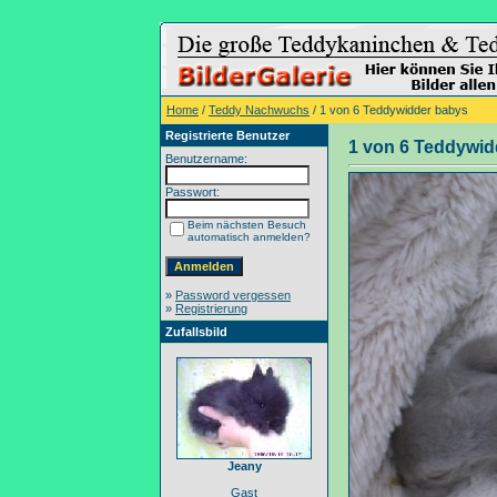
Home
/
Teddy Nachwuchs
/ 1 von 6 Teddywidder babys
Registrierte Benutzer
1 von 6 Teddywid
Benutzername:
Passwort:
Beim nächsten Besuch
automatisch anmelden?
»
Password vergessen
»
Registrierung
Zufallsbild
Jeany
Gast