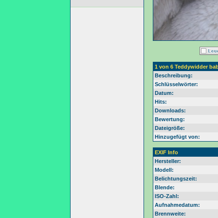
1 von 6 Teddywidder ba
Beschreibung:
Schlüsselwörter:
Datum:
Hits:
Downloads:
Bewertung:
Dateigröße:
Hinzugefügt von:
EXIF Info
Hersteller:
Modell:
Belichtungszeit:
Blende:
ISO-Zahl:
Aufnahmedatum:
Brennweite: