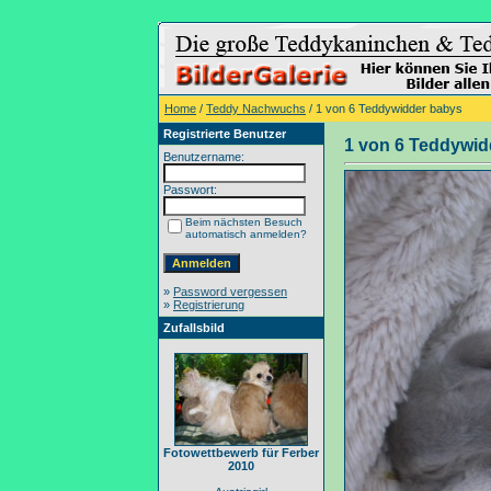
Home
/
Teddy Nachwuchs
/ 1 von 6 Teddywidder babys
Registrierte Benutzer
1 von 6 Teddywid
Benutzername:
Passwort:
Beim nächsten Besuch
automatisch anmelden?
»
Password vergessen
»
Registrierung
Zufallsbild
Fotowettbewerb für Ferber
2010