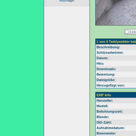
Austriagirl
1 von 6 Teddywidder ba
Beschreibung:
Schlüsselwörter:
Datum:
Hits:
Downloads:
Bewertung:
Dateigröße:
Hinzugefügt von:
EXIF Info
Hersteller:
Modell:
Belichtungszeit:
Blende:
ISO-Zahl:
Aufnahmedatum:
Brennweite: