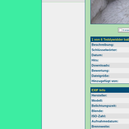
1 von 6 Teddywidder ba
Beschreibung:
Schlüsselwörter:
Datum:
Hits:
Downloads:
Bewertung:
Dateigröße:
Hinzugefügt von:
EXIF Info
Hersteller:
Modell:
Belichtungszeit:
Blende:
ISO-Zahl:
Aufnahmedatum:
Brennweite: