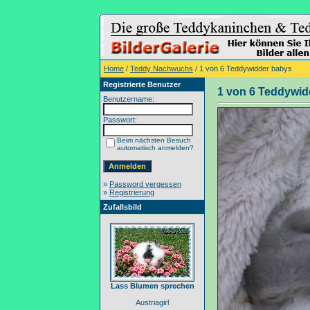
Home
/
Teddy Nachwuchs
/ 1 von 6 Teddywidder babys
Registrierte Benutzer
1 von 6 Teddywid
Benutzername:
Passwort:
Beim nächsten Besuch
automatisch anmelden?
»
Password vergessen
»
Registrierung
Zufallsbild
Lass Blumen sprechen
Austriagirl