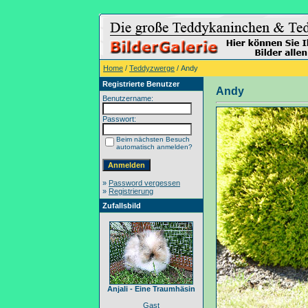
Home
/
Teddyzwerge
/ Andy
Registrierte Benutzer
Andy
Benutzername:
Passwort:
Beim nächsten Besuch
automatisch anmelden?
»
Password vergessen
»
Registrierung
Zufallsbild
Anjali - Eine Traumhäsin
Gast