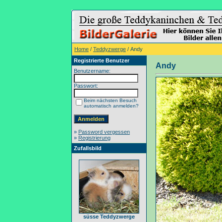
Home
/
Teddyzwerge
/ Andy
Registrierte Benutzer
Andy
Benutzername:
Passwort:
Beim nächsten Besuch
automatisch anmelden?
»
Password vergessen
»
Registrierung
Zufallsbild
süsse Teddyzwerge