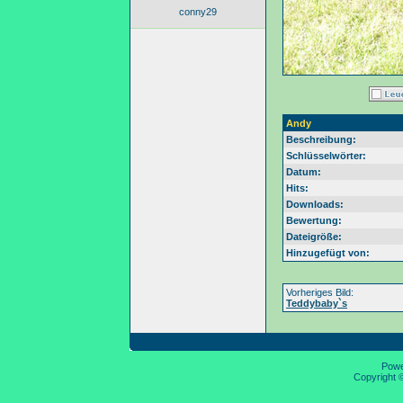
conny29
Andy
Beschreibung:
Schlüsselwörter:
Datum:
Hits:
Downloads:
Bewertung:
Dateigröße:
Hinzugefügt von:
Vorheriges Bild:
Teddybaby`s
Pow
Copyright