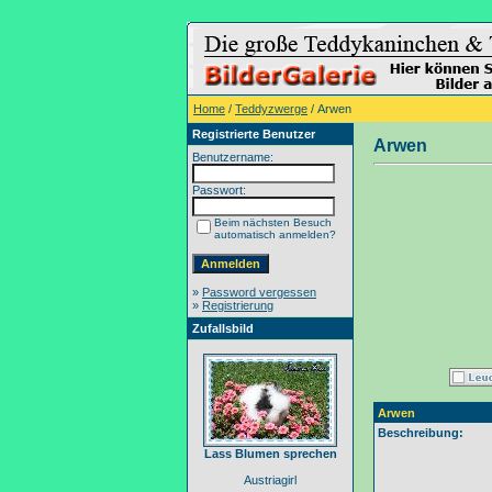
Home
/
Teddyzwerge
/ Arwen
Registrierte Benutzer
Arwen
Benutzername:
Passwort:
Beim nächsten Besuch
automatisch anmelden?
»
Password vergessen
»
Registrierung
Zufallsbild
Arwen
Beschreibung:
Lass Blumen sprechen
Austriagirl