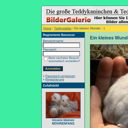
Home
/
Teddywidder
/ Ein kleines Wunder :-)
Registrierte Benutzer
Ein kleines Wunde
Benutzername:
Passwort:
Beim nächsten Besuch
automatisch anmelden?
»
Password vergessen
»
Registrierung
Zufallsbild
Unsere kleinen
MÖHRENFANS