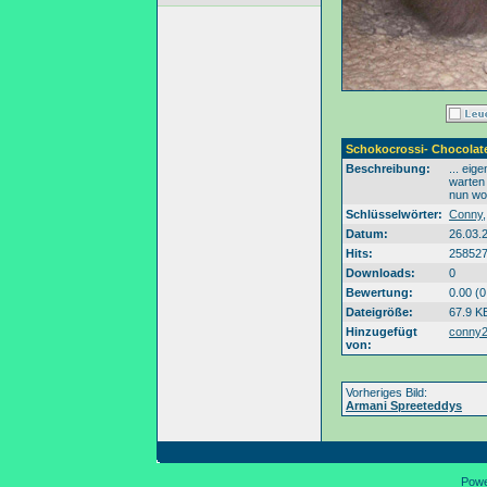
Schokocrossi- Chocolat
Beschreibung:
... eig
warten 
nun woh
Schlüsselwörter:
Conny
Datum:
26.03.
Hits:
25852
Downloads:
0
Bewertung:
0.00 (
Dateigröße:
67.9 K
Hinzugefügt
conny
von:
Vorheriges Bild:
Armani Spreeteddys
Pow