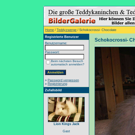
Home
/
Teddyzwerge
/ Schokocrossi- Chocolate
Registrierte Benutzer
Schokocrossi- C
Benutzername:
Passwort:
Beim nächsten Besuch
automatisch anmelden?
»
Password vergessen
»
Registrierung
Zufallsbild
Lion Kings Jack
Gast