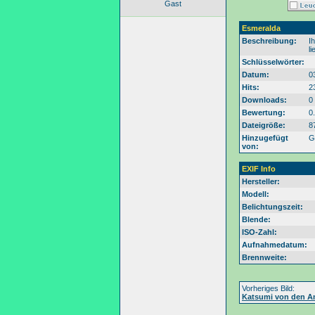
Gast
Esmeralda
Beschreibung:
I
l
Schlüsselwörter:
Datum:
0
Hits:
2
Downloads:
0
Bewertung:
0
Dateigröße:
8
Hinzugefügt
G
von:
EXIF Info
Hersteller:
Modell:
Belichtungszeit:
Blende:
ISO-Zahl:
Aufnahmedatum:
Brennweite:
Vorheriges Bild:
Katsumi von den A