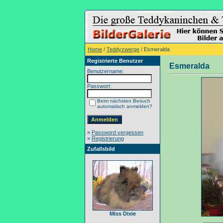
Home
/
Teddyzwerge
/ Esmeralda
Registrierte Benutzer
Esmeralda
Benutzername:
Passwort:
Beim nächsten Besuch
automatisch anmelden?
»
Password vergessen
»
Registrierung
Zufallsbild
Miss Dixie