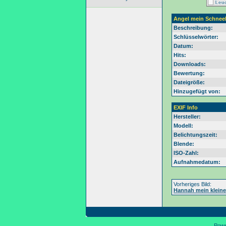
Angel mein Schneeb
Beschreibung:
Schlüsselwörter:
Datum:
Hits:
Downloads:
Bewertung:
Dateigröße:
Hinzugefügt von:
EXIF Info
Hersteller:
Modell:
Belichtungszeit:
Blende:
ISO-Zahl:
Aufnahmedatum:
Vorheriges Bild:
Hannah mein kleine
Pow