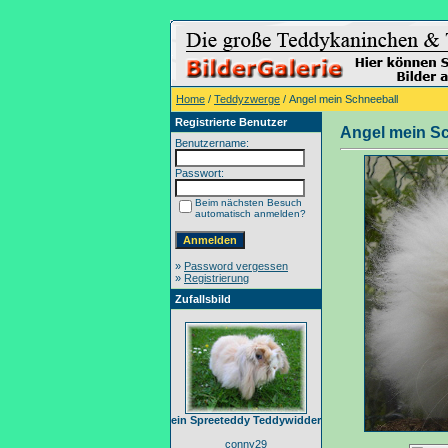
Home
/
Teddyzwerge
/ Angel mein Schneeball
Registrierte Benutzer
Angel mein S
Benutzername:
Passwort:
Beim nächsten Besuch
automatisch anmelden?
»
Password vergessen
»
Registrierung
Zufallsbild
ein Spreeteddy Teddywidder
conny29