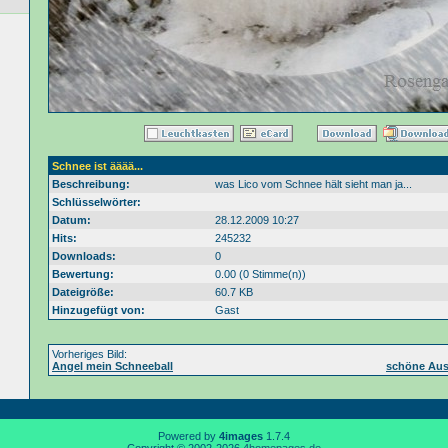
Schnee ist ääää...
Beschreibung:
was Lico vom Schnee hält sieht man ja...
Schlüsselwörter:
Datum:
28.12.2009 10:27
Hits:
245232
Downloads:
0
Bewertung:
0.00 (0 Stimme(n))
Dateigröße:
60.7 KB
Hinzugefügt von:
Gast
Vorheriges Bild:
Angel mein Schneeball
schöne Aus
Powered by
4images
1.7.4