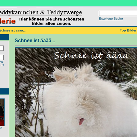
Erweiterte Suche
Schnee ist ääää...
Top Bilder
Schnee ist ääää...
ch
en?
en