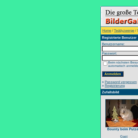
Home
/
Teddyzwerge
/ 
Registrierte Benutzer
Benutzername:
Passwort:
Beim nächsten Besu
automatisch anmeld
»
Password vergessen
»
Registrierung
Zufallsbild
Bounty beim Putz
Gast