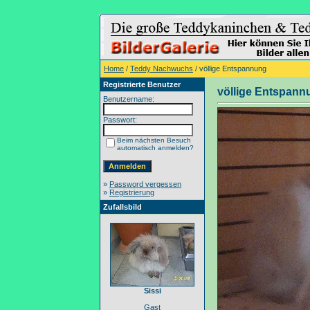
Home
/
Teddy Nachwuchs
/ völlige Entspannung
Registrierte Benutzer
völlige Entspann
Benutzername:
Passwort:
Beim nächsten Besuch
automatisch anmelden?
»
Password vergessen
»
Registrierung
Zufallsbild
Sissi
Gast