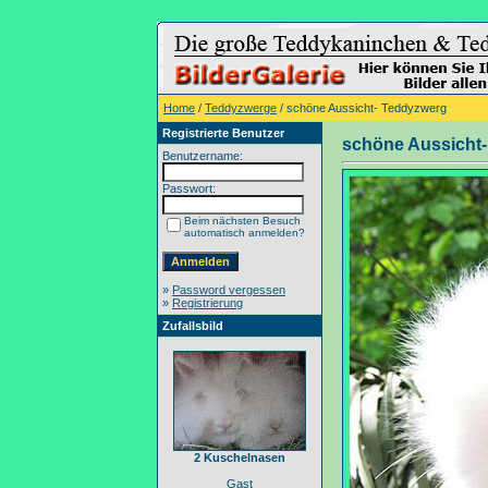
Home
/
Teddyzwerge
/ schöne Aussicht- Teddyzwerg
Registrierte Benutzer
schöne Aussicht
Benutzername:
Passwort:
Beim nächsten Besuch
automatisch anmelden?
»
Password vergessen
»
Registrierung
Zufallsbild
2 Kuschelnasen
Gast