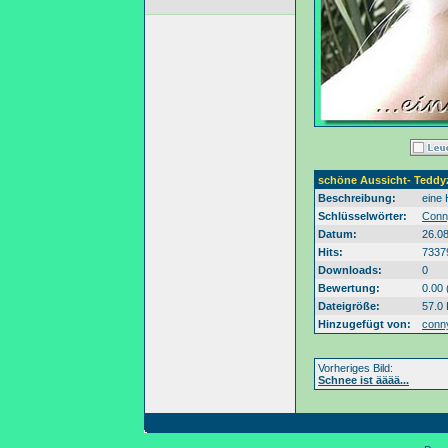
schöne Aussicht- Tedd
Beschreibung:
eine
Schlüsselwörter:
Conn
Datum:
26.0
Hits:
7337
Downloads:
0
Bewertung:
0.00 
Dateigröße:
57.0
Hinzugefügt von:
conn
Vorheriges Bild:
Schnee ist ääää...