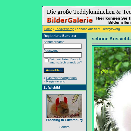
Home
/
Teddyzwerge
/ schöne Aussicht- Teddyzwerg
Registrierte Benutzer
schöne Aussicht
Benutzername:
Passwort:
Beim nächsten Besuch
automatisch anmelden?
»
Password vergessen
»
Registrierung
Zufallsbild
Fasching in Luxemburg
Sandra