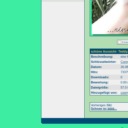
schöne Aussicht- Tedd
Beschreibung:
eine
Schlüsselwörter:
Conn
Datum:
26.0
Hits:
7337
Downloads:
0
Bewertung:
0.00 
Dateigröße:
57.0
Hinzugefügt von:
conn
Vorheriges Bild:
Schnee ist ääää...