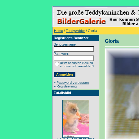
Home
/
Teddywidder
/ Gloria
Registrierte Benutzer
Gloria
Benutzername:
Passwort:
Beim nächsten Besuch
automatisch anmelden?
»
Password vergessen
»
Registrierung
Zufallsbild