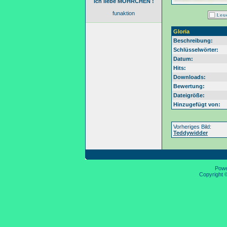
Ich liebe MÖHRCHEN !
funaktion
Gloria
Beschreibung:
Schlüsselwörter:
Datum:
Hits:
Downloads:
Bewertung:
Dateigröße:
Hinzugefügt von:
Vorheriges Bild:
Teddywidder
Pow
Copyright