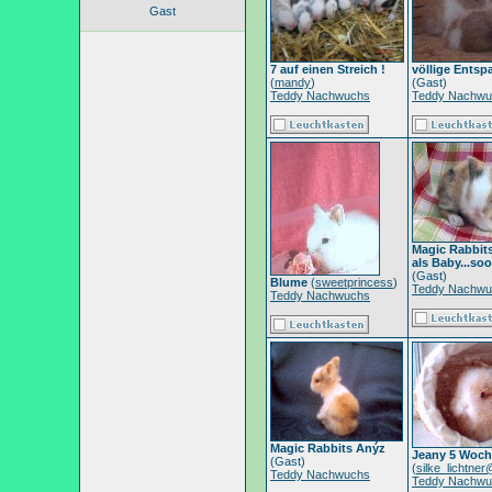
Gast
7 auf einen Streich !
völlige Ents
(
mandy
)
(Gast)
Teddy Nachwuchs
Teddy Nachwu
Magic Rabbits
als Baby...so
(Gast)
Blume
(
sweetprincess
)
Teddy Nachwu
Teddy Nachwuchs
Magic Rabbits Anýz
Jeany 5 Woch
(Gast)
(
silke_lichtne
Teddy Nachwuchs
Teddy Nachwu