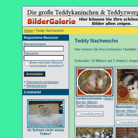
Home
/ Teddy Nachwuchs
Registrierte Benutzer
Teddy Nachwuchs
Benutzername:
Hier können Sie Ihre schönsten Tierbilder e
Passwort:
Gefunden: 23 Bild(er) auf 2 Seite(n). Angeze
Beim nächsten Besuch
automatisch anmelden?
»
Password vergessen
»
Registrierung
Zufallsbild
Zuckerschnuten
(
Maike
Berger-Wieck
)
Teddy Nachwuchs
Mutterliebe
(
M
Berger-Wieck
)
Teddy Nachwu
Ist Schnee nicht etwas
Tolles?