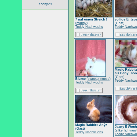
conny29
7 auf einen Streich !
völlige Ents
(
mandy
)
(Gast)
Teddy Nachwuchs
Teddy Nachwu
Magic Rabbits
als Baby...so
(Gast)
Blume
(
sweetprincess
)
Teddy Nachwu
Teddy Nachwuchs
Magic Rabbits Anýz
Jeany 5 Woch
(Gast)
(
silke_lichtne
Teddy Nachwuchs
Teddy Nachwu