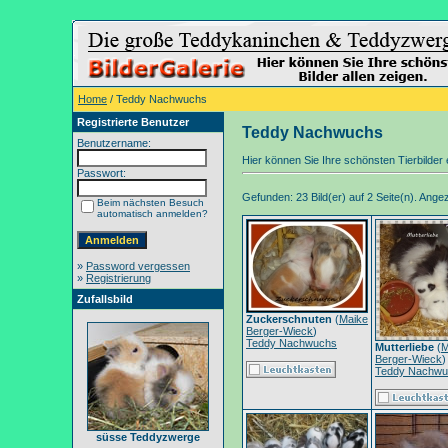
Home
/ Teddy Nachwuchs
Registrierte Benutzer
Teddy Nachwuchs
Benutzername:
Hier können Sie Ihre schönsten Tierbilder e
Passwort:
Gefunden: 23 Bild(er) auf 2 Seite(n). Angeze
Beim nächsten Besuch
automatisch anmelden?
»
Password vergessen
»
Registrierung
Zufallsbild
Zuckerschnuten
(
Maike
Berger-Wieck
)
Teddy Nachwuchs
Mutterliebe
(
M
Berger-Wieck
)
Teddy Nachwu
süsse Teddyzwerge