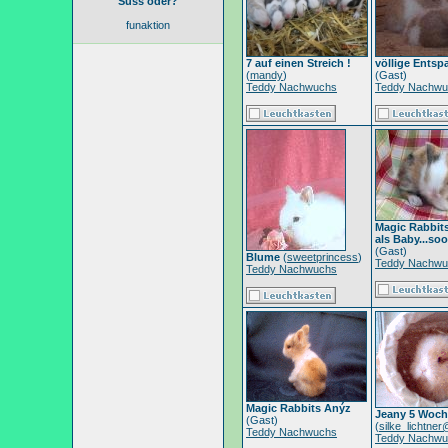
Süss oder?
funaktion
7 auf einen Streich !
völlige Ents
(
mandy
)
(Gast)
Teddy Nachwuchs
Teddy Nachwu
Magic Rabbits
als Baby...so
(Gast)
Blume
(
sweetprincess
)
Teddy Nachwu
Teddy Nachwuchs
Magic Rabbits Anýz
Jeany 5 Woch
(Gast)
(
silke_lichtne
Teddy Nachwuchs
Teddy Nachwu