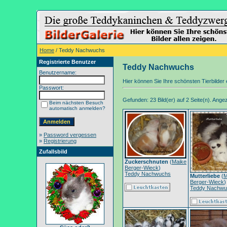
Home
/ Teddy Nachwuchs
Registrierte Benutzer
Teddy Nachwuchs
Benutzername:
Hier können Sie Ihre schönsten Tierbilder e
Passwort:
Gefunden: 23 Bild(er) auf 2 Seite(n). Angeze
Beim nächsten Besuch
automatisch anmelden?
»
Password vergessen
»
Registrierung
Zufallsbild
Zuckerschnuten
(
Maike
Berger-Wieck
)
Teddy Nachwuchs
Mutterliebe
(
M
Berger-Wieck
)
Teddy Nachwu