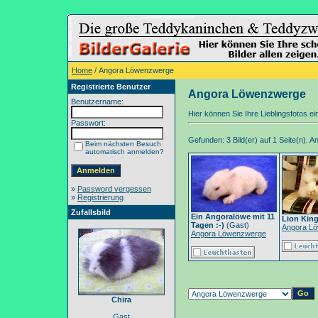
Home
/ Angora Löwenzwerge
Registrierte Benutzer
Angora Löwenzwerge
Benutzername:
Hier können Sie Ihre Lieblingsfotos ein
Passwort:
Gefunden: 3 Bild(er) auf 1 Seite(n). An
Beim nächsten Besuch
automatisch anmelden?
»
Password vergessen
»
Registrierung
Zufallsbild
Ein Angoralöwe mit 11
Lion King
Tagen :-)
(Gast)
Angora L
Angora Löwenzwerge
Chira
Gast