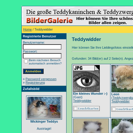
Home
/ Teddywidder
Registrierte Benutzer
Teddywidder
Benutzername:
Hier können Sie Ihre Lieblingsfotos einstel
Passwort:
Gefunden: 34 Bild(er) auf 2 Seite(n). Angeze
Beim nächsten Besuch
automatisch anmelden?
»
Password vergessen
»
Registrierung
Zufallsbild
Ein kleines Wunder :-)
Leon
(Gast)
(
Teddyzwergb
Teddywidder
Teddywidder
Wickinger Teddys
Austriagirl