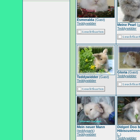
Esmeralda
(Gast)
Teddywidder
Meine Pearl
(
u
Teddywidder
Gloria
(Gast)
Teddywidder
Teddywidder
(Gast)
Teddywidder
Mein neuer Mann
Didgeri Doo 
(
teddypark
)
Hibiscusfres
Teddywidder
L.
)
Teddywidder