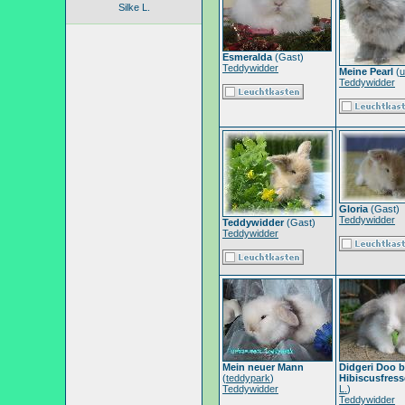
Silke L.
Esmeralda
(Gast)
Teddywidder
Meine Pearl
(
u
Teddywidder
Gloria
(Gast)
Teddywidder
Teddywidder
(Gast)
Teddywidder
Mein neuer Mann
Didgeri Doo 
(
teddypark
)
Hibiscusfres
Teddywidder
L.
)
Teddywidder