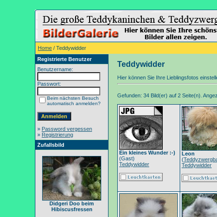
Home
/ Teddywidder
Registrierte Benutzer
Teddywidder
Benutzername:
Hier können Sie Ihre Lieblingsfotos einstell
Passwort:
Gefunden: 34 Bild(er) auf 2 Seite(n). Angeze
Beim nächsten Besuch
automatisch anmelden?
»
Password vergessen
»
Registrierung
Zufallsbild
Ein kleines Wunder :-)
Leon
(Gast)
(
Teddyzwergb
Teddywidder
Teddywidder
Didgeri Doo beim
Hibiscusfressen