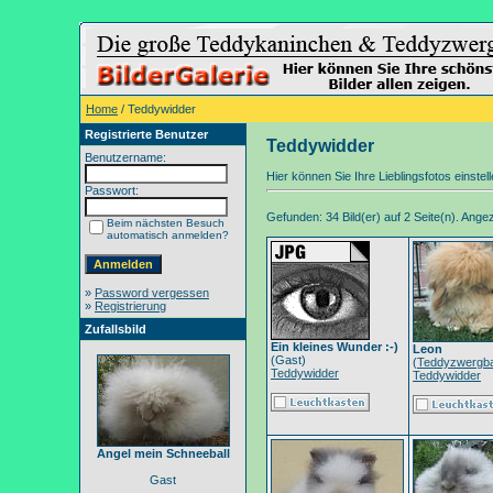
Home
/ Teddywidder
Registrierte Benutzer
Teddywidder
Benutzername:
Hier können Sie Ihre Lieblingsfotos einstel
Passwort:
Gefunden: 34 Bild(er) auf 2 Seite(n). Angeze
Beim nächsten Besuch
automatisch anmelden?
»
Password vergessen
»
Registrierung
Zufallsbild
Ein kleines Wunder :-)
Leon
(Gast)
(
Teddyzwergb
Teddywidder
Teddywidder
Angel mein Schneeball
Gast