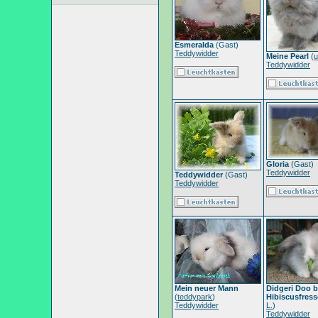
Esmeralda
(Gast)
Teddywidder
Meine Pearl
(
u
Teddywidder
Gloria
(Gast)
Teddywidder
Teddywidder
(Gast)
Teddywidder
Mein neuer Mann
Didgeri Doo 
(
teddypark
)
Hibiscusfres
Teddywidder
L.
)
Teddywidder