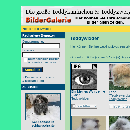
Home
/ Teddywidder
Registrierte Benutzer
Teddywidder
Benutzername:
Hier können Sie Ihre Lieblingsfotos einstel
Passwort:
Gefunden: 34 Bild(er) auf 2 Seite(n). Angeze
Beim nächsten Besuch
automatisch anmelden?
»
Password vergessen
»
Registrierung
Zufallsbild
Ein kleines Wunder :-)
Leon
(Gast)
(
Teddyzwergb
Teddywidder
Teddywidder
Schneehase in
schlappohrcity