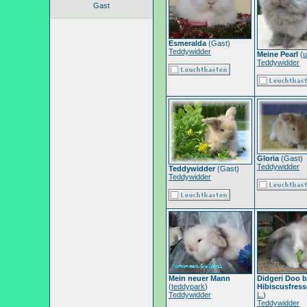
Gast
Esmeralda
(Gast)
Teddywidder
Meine Pearl
(
u
Teddywidder
Gloria
(Gast)
Teddywidder
Teddywidder
(Gast)
Teddywidder
Mein neuer Mann
Didgeri Doo 
(
teddypark
)
Hibiscusfres
Teddywidder
L.
)
Teddywidder