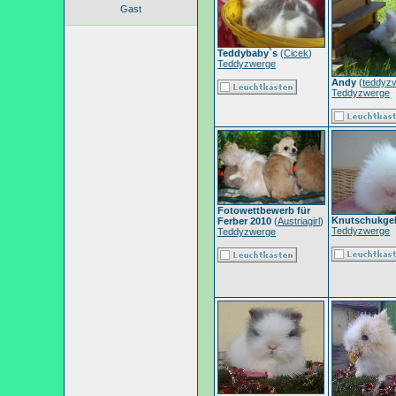
Gast
Teddybaby`s
(
Cicek
)
Teddyzwerge
Andy
(
teddyzv
Teddyzwerge
Fotowettbewerb für
Knutschukge
Ferber 2010
(
Austriagirl
)
Teddyzwerge
Teddyzwerge