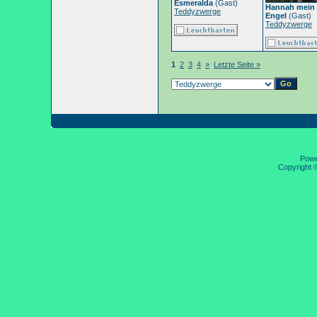
Esmeralda
(Gast)
Hannah mein 
Teddyzwerge
Engel
(Gast)
Teddyzwerge
1
2
3
4
»
Letzte Seite »
Pow
Copyright