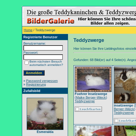
Home
/ Teddyzwerge
Registrierte Benutzer
Teddyzwerge
Benutzername:
Hier können Sie Ihre Lieblingsfotos einstel
Passwort:
Gefunden: 68 Bild(er) auf 4 Seite(n). Angeze
Beim nächsten Besuch
automatisch anmelden?
»
Password vergessen
»
Registrierung
Zufallsbild
Foehrer Inselzwerge
(
Maike Berger-Wieck
)
Teddyzwerge
inselzwerge
(
Berger-Wieck
)
Teddyzwerge
Esmeralda