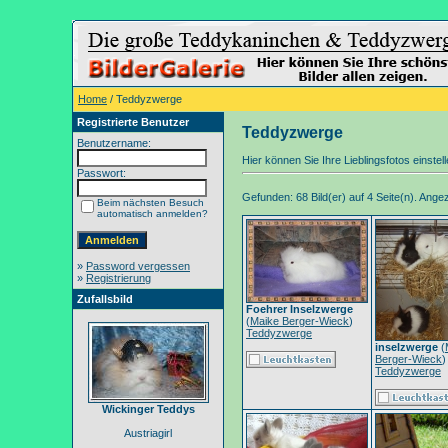
Home
/ Teddyzwerge
Registrierte Benutzer
Teddyzwerge
Benutzername:
Hier können Sie Ihre Lieblingsfotos einstel
Passwort:
Gefunden: 68 Bild(er) auf 4 Seite(n). Angeze
Beim nächsten Besuch
automatisch anmelden?
»
Password vergessen
»
Registrierung
Zufallsbild
Foehrer Inselzwerge
(
Maike Berger-Wieck
)
Teddyzwerge
inselzwerge
(
Berger-Wieck
)
Teddyzwerge
Wickinger Teddys
Austriagirl