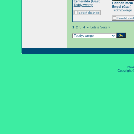
Esmeralda
(Gast)
Hannah mein 
Teddyzwerge
Engel
(Gast)
Teddyzwerge
1
2
3
4
»
Letzte Seite »
Pow
Copyright