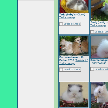
Teddybaby`s
(
Cicek
)
Teddyzwerge
Andy
(
teddyzv
Teddyzwerge
Fotowettbewerb für
Knutschukge
Ferber 2010
(
Austriagirl
)
Teddyzwerge
Teddyzwerge