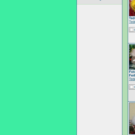
Ted
Ted
Fot
Fer
Ted