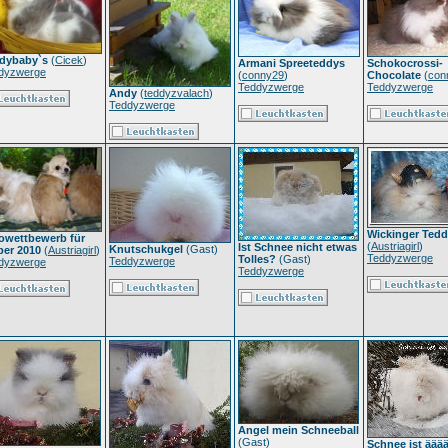
dybaby`s
(
Cicek
)
Armani Spreeteddys
Schokocrossi-
dyzwerge
(
conny29
)
Chocolate
(
con
Teddyzwerge
Teddyzwerge
Andy
(
teddyzvalach
)
Teddyzwerge
Wickinger Ted
owettbewerb für
(
Austriagirl
)
Ist Schnee nicht etwas
Knutschukgel
(Gast)
ber 2010
(
Austriagirl
)
Teddyzwerge
Tolles?
(Gast)
Teddyzwerge
dyzwerge
Teddyzwerge
Angel mein Schneeball
(Gast)
Schnee ist ääää.