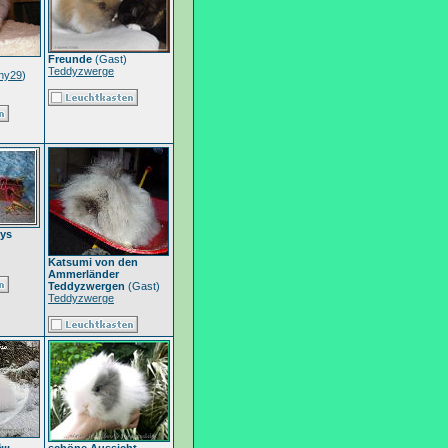
Freunde
(Gast)
Teddyzwerge
ny29
)
dys
Katsumi von den
Ammerländer
Teddyzwergen
(Gast)
Teddyzwerge
..