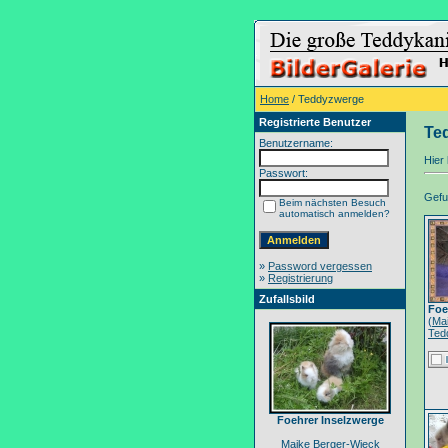
Home
/ Teddyzwerge
Registrierte Benutzer
Te
Benutzername:
Hier 
Passwort:
Gefun
Beim nächsten Besuch
automatisch anmelden?
»
Password vergessen
»
Registrierung
Zufallsbild
Foe
(
Ma
Ted
Foehrer Inselzwerge
Maike Berger-Wieck