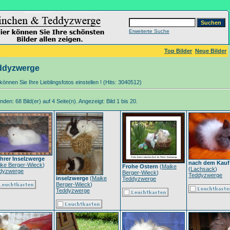
Erweiterte Suche
Top Bilder
Neue Bilder
ddyzwerge
können Sie Ihre Lieblingsfotos einstellen ! (Hits: 3040512)
den: 68 Bild(er) auf 4 Seite(n). Angezeigt: Bild 1 bis 20.
hrer Inselzwerge
nach dem Kauf
ike Berger-Wieck
)
Frohe Ostern
(
Maike
(
Lachsack
)
dyzwerge
Berger-Wieck
)
Teddyzwerge
inselzwerge
(
Maike
Teddyzwerge
Berger-Wieck
)
Teddyzwerge