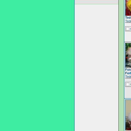
Ted
Ted
Fot
Fer
Ted