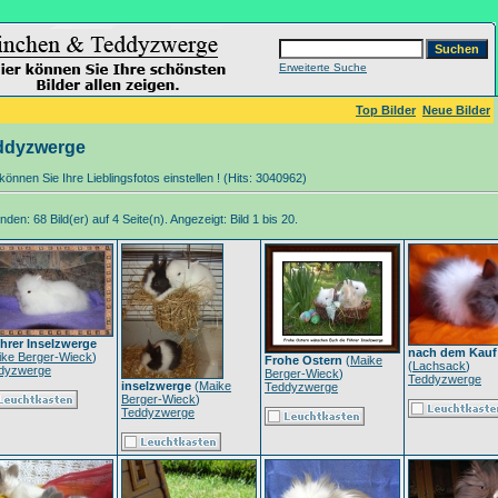
Erweiterte Suche
Top Bilder
Neue Bilder
ddyzwerge
können Sie Ihre Lieblingsfotos einstellen ! (Hits: 3040962)
den: 68 Bild(er) auf 4 Seite(n). Angezeigt: Bild 1 bis 20.
hrer Inselzwerge
nach dem Kauf
ike Berger-Wieck
)
Frohe Ostern
(
Maike
(
Lachsack
)
dyzwerge
Berger-Wieck
)
Teddyzwerge
inselzwerge
(
Maike
Teddyzwerge
Berger-Wieck
)
Teddyzwerge