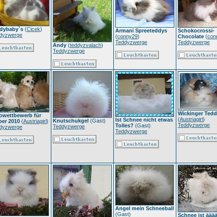
dybaby`s
(
Cicek
)
Armani Spreeteddys
Schokocrossi-
dyzwerge
(
conny29
)
Chocolate
(
con
Teddyzwerge
Teddyzwerge
Andy
(
teddyzvalach
)
Teddyzwerge
Wickinger Ted
owettbewerb für
(
Austriagirl
)
Ist Schnee nicht etwas
Knutschukgel
(Gast)
ber 2010
(
Austriagirl
)
Teddyzwerge
Tolles?
(Gast)
Teddyzwerge
dyzwerge
Teddyzwerge
Angel mein Schneeball
(Gast)
Schnee ist ääää.