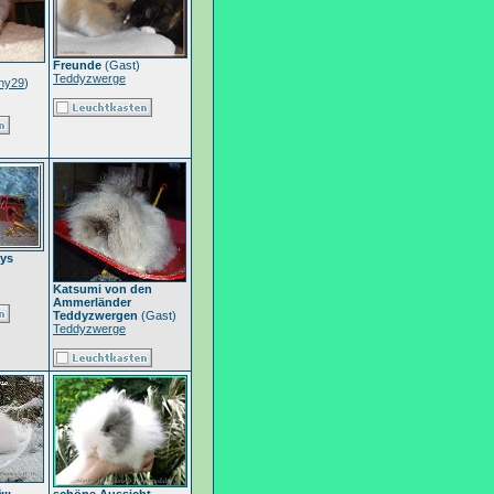
Freunde
(Gast)
Teddyzwerge
ny29
)
dys
Katsumi von den
Ammerländer
Teddyzwergen
(Gast)
Teddyzwerge
..