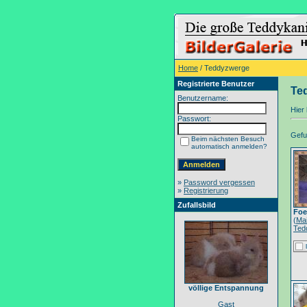
Home
/ Teddyzwerge
Registrierte Benutzer
Te
Benutzername:
Hier 
Passwort:
Gefun
Beim nächsten Besuch
automatisch anmelden?
»
Password vergessen
»
Registrierung
Zufallsbild
Foe
(
Ma
Ted
völlige Entspannung
Gast