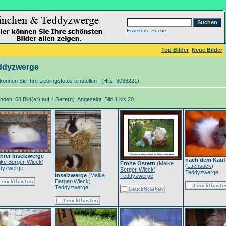
Erweiterte Suche
Top Bilder
Neue Bilder
ddyzwerge
können Sie Ihre Lieblingsfotos einstellen ! (Hits: 3036221)
den: 68 Bild(er) auf 4 Seite(n). Angezeigt: Bild 1 bis 20.
hrer Inselzwerge
nach dem Kauf
ike Berger-Wieck
)
Frohe Ostern
(
Maike
(
Lachsack
)
dyzwerge
Berger-Wieck
)
Teddyzwerge
inselzwerge
(
Maike
Teddyzwerge
Berger-Wieck
)
Teddyzwerge