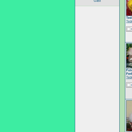
Gast
Ted
Ted
Fot
Fer
Ted