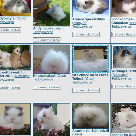
dybaby`s
(
Cicek
)
Armani Spreeteddys
Schokocrossi-
dyzwerge
(
conny29
)
Chocolate
(
con
Teddyzwerge
Teddyzwerge
Andy
(
teddyzvalach
)
Teddyzwerge
Wickinger Ted
owettbewerb für
(
Austriagirl
)
Ist Schnee nicht etwas
Knutschukgel
(Gast)
ber 2010
(
Austriagirl
)
Teddyzwerge
Tolles?
(Gast)
Teddyzwerge
dyzwerge
Teddyzwerge
Angel mein Schneeball
(Gast)
Schnee ist ääää.