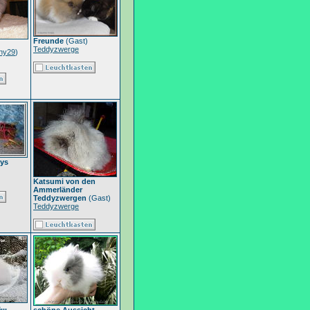
Freunde
(Gast)
Teddyzwerge
ny29
)
dys
Katsumi von den
Ammerländer
Teddyzwergen
(Gast)
Teddyzwerge
..