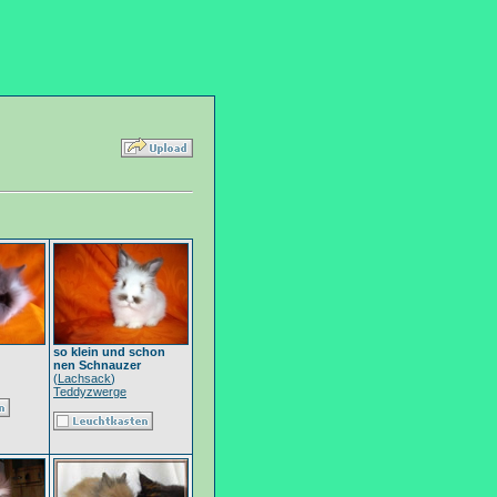
so klein und schon
nen Schnauzer
(
Lachsack
)
Teddyzwerge