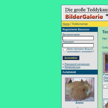
Home
/ Teddyzwerge
Registrierte Benutzer
Te
Benutzername:
Hier 
Passwort:
Gefun
Beim nächsten Besuch
automatisch anmelden?
»
Password vergessen
»
Registrierung
Zufallsbild
Foe
(
Ma
Ted
Arwen