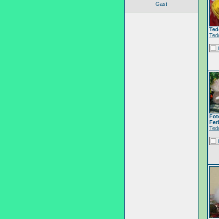
Gast
Ted
Ted
Fot
Fer
Ted