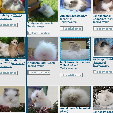
dybaby`s
(
Cicek
)
Armani Spreeteddys
Schokocrossi-
dyzwerge
(
conny29
)
Chocolate
(
con
Teddyzwerge
Teddyzwerge
Andy
(
teddyzvalach
)
Teddyzwerge
Wickinger Ted
owettbewerb für
(
Austriagirl
)
Ist Schnee nicht etwas
Knutschukgel
(Gast)
ber 2010
(
Austriagirl
)
Teddyzwerge
Tolles?
(Gast)
Teddyzwerge
dyzwerge
Teddyzwerge
Angel mein Schneeball
(Gast)
Schnee ist ääää.