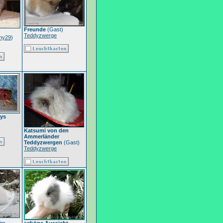
Freunde
(Gast)
Teddyzwerge
ny29
)
dys
Katsumi von den
Ammerländer
Teddyzwergen
(Gast)
Teddyzwerge
..