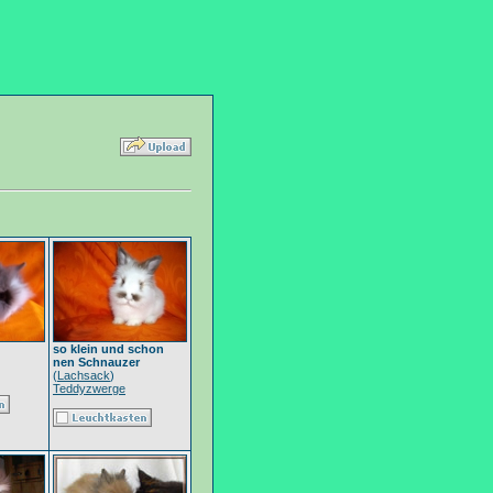
so klein und schon
nen Schnauzer
(
Lachsack
)
Teddyzwerge