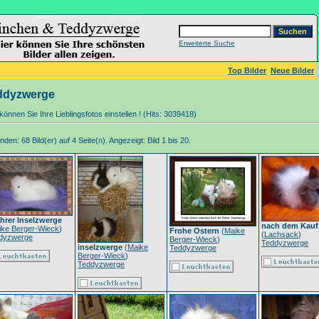
Erweiterte Suche
Top Bilder
Neue Bilder
ddyzwerge
können Sie Ihre Lieblingsfotos einstellen ! (Hits: 3039418)
den: 68 Bild(er) auf 4 Seite(n). Angezeigt: Bild 1 bis 20.
hrer Inselzwerge
nach dem Kauf
ike Berger-Wieck
)
Frohe Ostern
(
Maike
(
Lachsack
)
dyzwerge
Berger-Wieck
)
Teddyzwerge
inselzwerge
(
Maike
Teddyzwerge
Berger-Wieck
)
Teddyzwerge