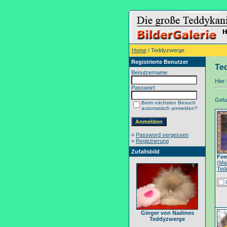
Home
/ Teddyzwerge
Registrierte Benutzer
Te
Benutzername:
Hier 
Passwort:
Gefun
Beim nächsten Besuch
automatisch anmelden?
»
Password vergessen
»
Registrierung
Zufallsbild
Foe
(
Ma
Ted
Ginger von Nadines
Teddyzwerge