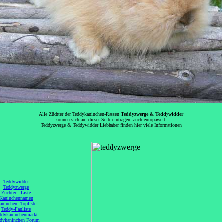
Alle Züchter der Teddykaninchen-Rassen
Teddyzwerge & Teddywidder
können sich auf dieser Seite eintragen, auch europaweit.
Teddyzwerge & Teddywidder Liebhaber finden hier viele Informationen
Teddywidder
Teddyzwerge
Züchter - Liste
Kaninchennamen
aninchen -
Topliste
Teddy-
Fanliste
ddykaninchenmarkt
dykaninchen
Forum