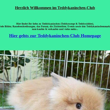
Herzlich Willkommen im Teddykaninchen-Club
Hier findet Ihr Infos zu
Teddykaninchen
(Teddyzwerge & Teddywidder),
viele Bilder, Rassebeschreibungen, das Forum, die Züchterliste, Events sowie den Teddykaninchenmark
zum kaufen & verkaufen und vieles mehr...
Hier gehts zur Teddykaninchen-Club Homepage