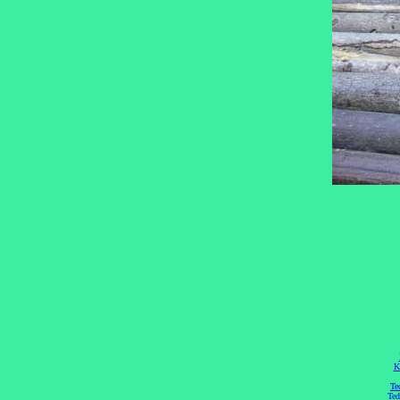
K
Te
Ted